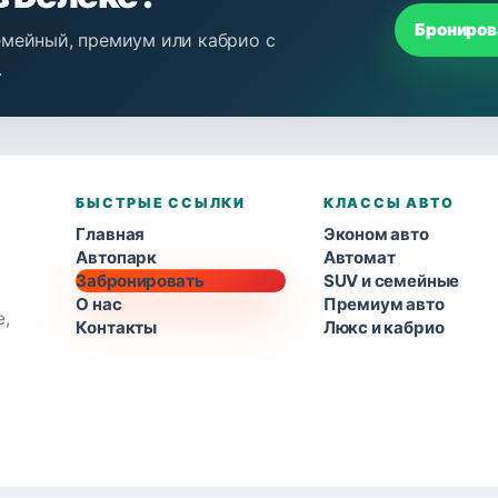
Брониров
емейный, премиум или кабрио с
.
БЫСТРЫЕ ССЫЛКИ
КЛАССЫ АВТО
Главная
Эконом авто
Автопарк
Автомат
Забронировать
SUV и семейные
О нас
Премиум авто
е,
Контакты
Люкс и кабрио