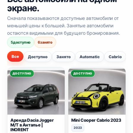
экране.
Сначала показываются доступные автомобили от
меньшей цены к большей. Занятые автомобили
остаются видимыми для будущего бронирования.
5
доступно
6
занято
Все
Доступно
Занято
Automatic
Cabrio
ДОСТУПНО
ДОСТУПНО
Аренда Dacia Jogger
Mini Cooper Cabrio 2023
M/T в Анталье |
2023
INORENT