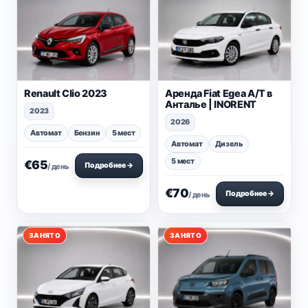
Renault Clio 2023
Аренда Fiat Egea A/T в
Анталье | INORENT
2023
2026
Автомат
Бензин
5 мест
Автомат
Дизель
5 мест
€65
Подробнее →
/ день
€70
Подробнее →
/ день
ЗАНЯТО
ЗАНЯТО