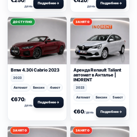
€250
€420
/
/
Подробнее →
Подробнее →
день
день
ДОСТУПНО
ЗАНЯТО
Bmw 4.30i Cabrio 2023
Аренда Renault Taliant
автомат в Анталье |
2023
INORENT
Автомат
Бензин
4 мест
2023
Автомат
Бензин
5 мест
€670
/
Подробнее →
день
€60
Подробнее →
/ день
ЗАНЯТО
ЗАНЯТО