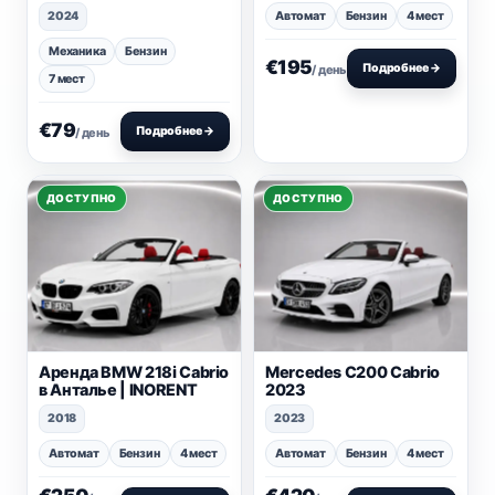
2024
Автомат
Бензин
4 мест
Механика
Бензин
€195
Подробнее →
/ день
7 мест
€79
Подробнее →
/ день
ДОСТУПНО
ДОСТУПНО
Аренда BMW 218i Cabrio
Mercedes C200 Cabrio
в Анталье | INORENT
2023
2018
2023
Автомат
Бензин
4 мест
Автомат
Бензин
4 мест