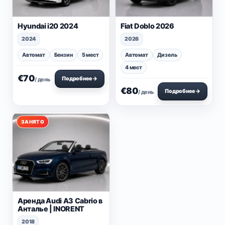
Hyundai i20 2024
Fiat Doblo 2026
2024
2026
Автомат
Бензин
5 мест
Автомат
Дизель
4 мест
€70
Подробнее →
/ день
€80
Подробнее →
/ день
ЗАНЯТО
Аренда Audi A3 Cabrio в
Анталье | INORENT
2018