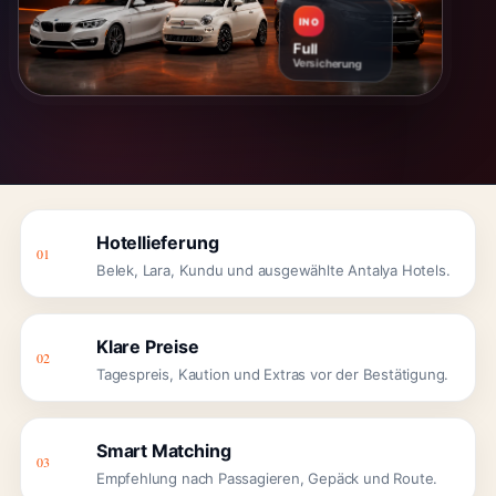
INO
INO
24/7
Full
Support
Versicherung
Hotellieferung
01
Belek, Lara, Kundu und ausgewählte Antalya Hotels.
Klare Preise
02
Tagespreis, Kaution und Extras vor der Bestätigung.
Smart Matching
03
Empfehlung nach Passagieren, Gepäck und Route.