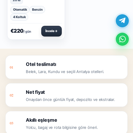
2018
Otomatik
Benzin
4 Koltuk
€220
İncele →
/ gün
Otel teslimatı
01
Belek, Lara, Kundu ve seçili Antalya otelleri.
Net fiyat
02
Onaydan önce günlük fiyat, depozito ve ekstralar.
Akıllı eşleşme
03
Yolcu, bagaj ve rota bilgisine göre öneri.