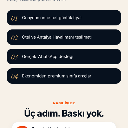
01
Onaydan önce net günlük fiyat
02
Otel ve Antalya Havalimanı teslimatı
03
Gerçek WhatsApp desteği
04
Ekonomiden premium sınıfa araçlar
NASIL IŞLER
Üç adım. Baskı yok.