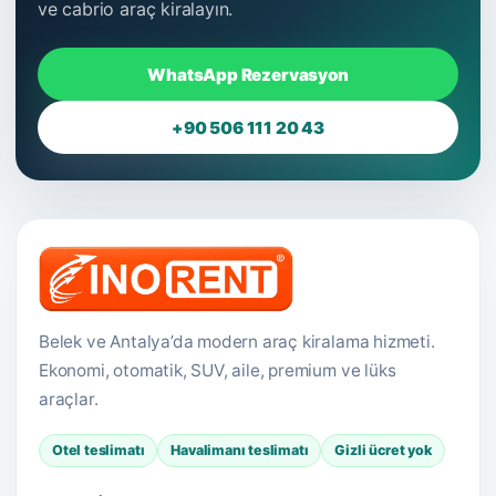
ve cabrio araç kiralayın.
WhatsApp Rezervasyon
+90 506 111 20 43
Belek ve Antalya’da modern araç kiralama hizmeti.
Ekonomi, otomatik, SUV, aile, premium ve lüks
araçlar.
Otel teslimatı
Havalimanı teslimatı
Gizli ücret yok