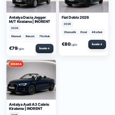
Antalya Dacia Jogger
Fiat Doblo 2026
M/T Kiralama | INORENT
2026
2024
Otomatik
Dizel
4 Koltuk
Manuel
Benzin
7 Koltuk
€80
İncele →
/ gün
€79
İncele →
/ gün
KIRADA
Antalya Audi A3 Cabrio
Kiralama | INORENT