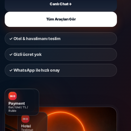
Canlı Chat
→
Tüm Araçları Gör
✓ Otel & havalimanı teslim
✓ Gizli ücret yok
✓ WhatsApp ile hızlı onay
INO
INO
Payment
Hotel
Eur / Usd / TL /
Teslimat