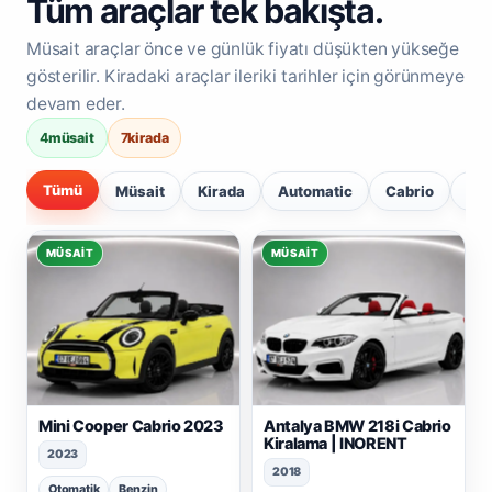
Tüm araçlar tek bakışta.
Müsait araçlar önce ve günlük fiyatı düşükten yükseğe
gösterilir. Kiradaki araçlar ileriki tarihler için görünmeye
devam eder.
4
müsait
7
kirada
Tümü
Müsait
Kirada
Automatic
Cabrio
SU
MÜSAIT
MÜSAIT
Mini Cooper Cabrio 2023
Antalya BMW 218i Cabrio
Kiralama | INORENT
2023
2018
Otomatik
Benzin