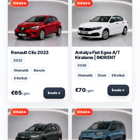
KIRADA
KIRADA
Renault Clio 2023
Antalya Fiat Egea A/T
Kiralama | INORENT
2023
2026
Otomatik
Benzin
Otomatik
Dizel
5 Koltuk
5 Koltuk
€70
İncele →
/ gün
€65
İncele →
/ gün
KIRADA
KIRADA