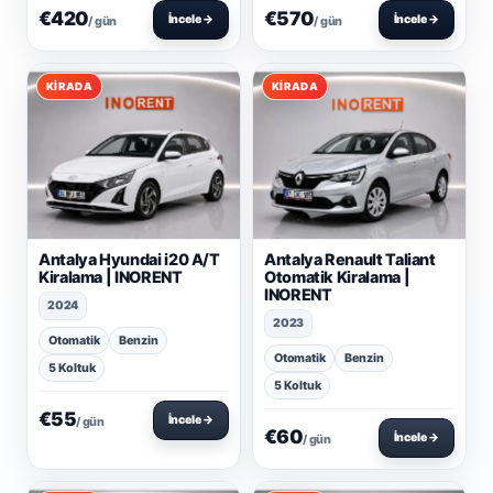
€420
€570
İncele →
İncele →
/ gün
/ gün
KIRADA
KIRADA
Antalya Hyundai i20 A/T
Antalya Renault Taliant
Kiralama | INORENT
Otomatik Kiralama |
INORENT
2024
2023
Otomatik
Benzin
Otomatik
Benzin
5 Koltuk
5 Koltuk
€55
İncele →
/ gün
€60
İncele →
/ gün