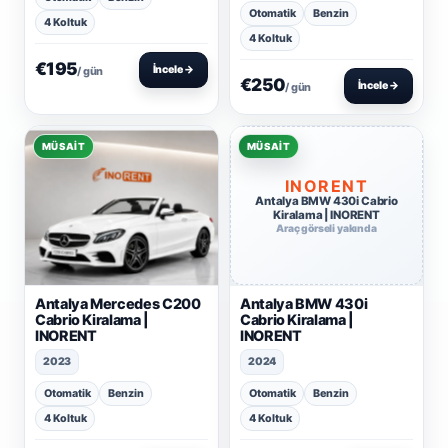
Otomatik
Benzin
4 Koltuk
4 Koltuk
€195
İncele →
/ gün
€250
İncele →
/ gün
MÜSAIT
MÜSAIT
INORENT
Antalya BMW 430i Cabrio
Kiralama | INORENT
Araç görseli yakında
Antalya Mercedes C200
Antalya BMW 430i
Cabrio Kiralama |
Cabrio Kiralama |
INORENT
INORENT
2023
2024
Otomatik
Benzin
Otomatik
Benzin
4 Koltuk
4 Koltuk