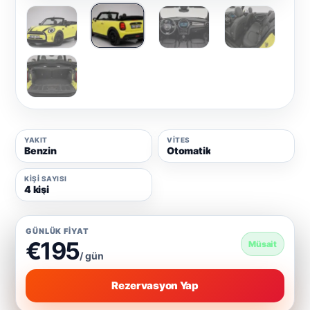
YAKIT
VITES
Benzin
Otomatik
KIŞI SAYISI
4 kişi
GÜNLÜK FIYAT
€195
Müsait
/ gün
Rezervasyon Yap