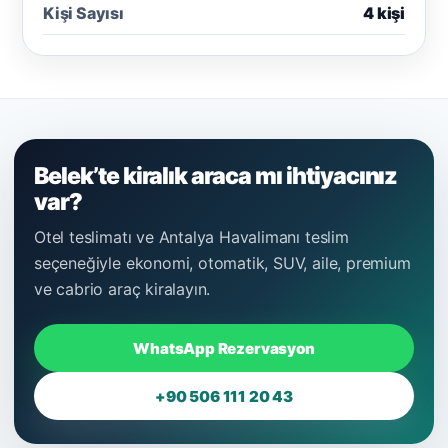
Kişi Sayısı
4 kişi
Belek’te kiralık araca mı ihtiyacınız
var?
Otel teslimatı ve Antalya Havalimanı teslim
seçeneğiyle ekonomi, otomatik, SUV, aile, premium
ve cabrio araç kiralayın.
WhatsApp Rezervasyon
+90 506 111 20 43