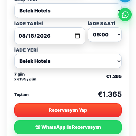
İADE TARIHI
İADE SAATI
İADE YERI
7 gün
€1.365
x €195 / gün
€1.365
Toplam
Rezervasyon Yap
☏ WhatsApp ile Rezervasyon