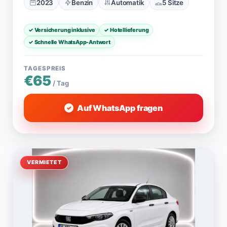
2023
Benzin
Automatik
5 Sitze
✓ Versicherung inklusive
✓ Hotellieferung
✓ Schnelle WhatsApp-Antwort
TAGESPREIS
€65
/ Tag
Auf WhatsApp fragen
VERMIETET