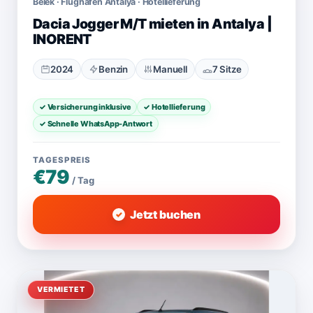
Belek · Flughafen Antalya · Hotellieferung
Dacia Jogger M/T mieten in Antalya |
INORENT
2024
Benzin
Manuell
7 Sitze
✓ Versicherung inklusive
✓ Hotellieferung
✓ Schnelle WhatsApp-Antwort
TAGESPREIS
€79
/ Tag
Jetzt buchen
VERMIETET