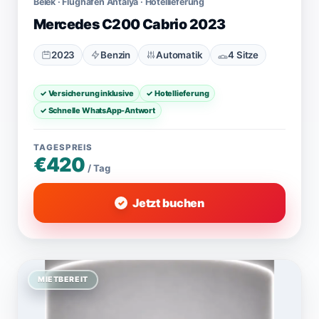
Belek · Flughafen Antalya · Hotellieferung
Mercedes C200 Cabrio 2023
2023
Benzin
Automatik
4 Sitze
✓ Versicherung inklusive
✓ Hotellieferung
✓ Schnelle WhatsApp-Antwort
TAGESPREIS
€420
/ Tag
Jetzt buchen
MIETBEREIT